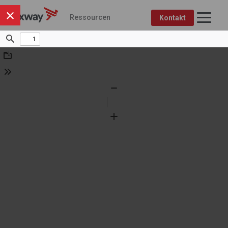
×
Ressourcen
Kontakt
Axway Ressourcenzentrum
Produkte
Thema
IM FOKUS