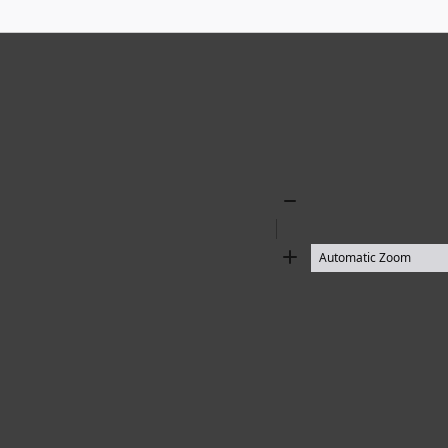
Zoom
Out
Zoom
In