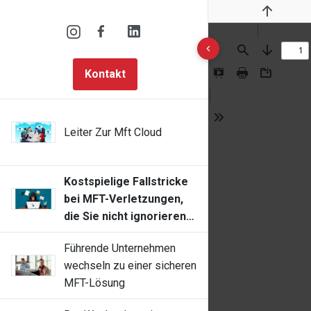
Previous
10 results found
Find
Next
Kontakt
Presentation
Print
Download
Mode
Tools
Leiter Zur Mft Cloud
Kostspielige Fallstricke
bei MFT-Verletzungen,
die Sie nicht ignorieren
können
Führende Unternehmen
wechseln zu einer sicheren
MFT-Lösung