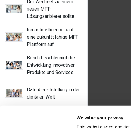
Der Wechsel zu einem
neuen MFT-
Lösungsanbieter sollte
unkompliziert sein. Bei
Inmar Intelligence baut
Axway ist er es.
eine zukunftsfähige MFT-
Plattform auf
Bosch beschleunigt die
Entwicklung innovativer
Produkte und Services
Datenbereitstellung in der
digitalen Welt
MFT für die neue
We value your privacy
Arbeitswelt
This website uses cookies