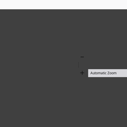
Zoom
Out
Zoom
In