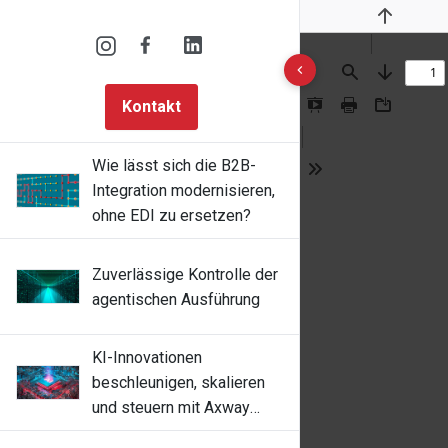
Previous
10 results found
Find
Next
Kontakt
Presentation
Print
Download
Mode
Wie lässt sich die B2B-
Tools
Integration modernisieren,
ohne EDI zu ersetzen?
Zuverlässige Kontrolle der
agentischen Ausführung
KI-Innovationen
beschleunigen, skalieren
und steuern mit Axway
Amplify Fusion